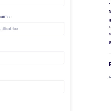
7
R
satrice
R
s
e
8
A