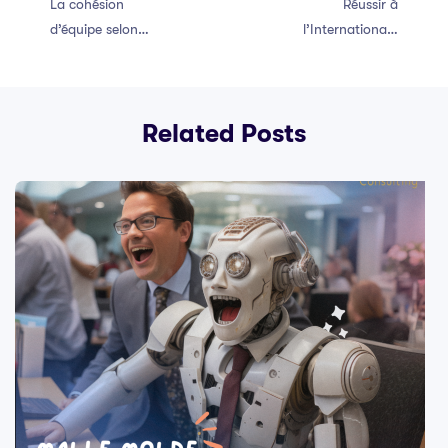
La cohésion
Réussir à
d’équipe selon
l’International :
Bruce W.
L’Importance de
Tuckman : Un
la Conscience
modèle
Culturelle dans
Related Posts
incontournable
vos Projets
pour réussir vos
projets