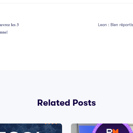
𝐮𝐯𝐫𝐞𝐳 𝐥𝐞𝐬 𝟑
Lean : Bien répartis
𝐧𝐧𝐞!
Related Posts