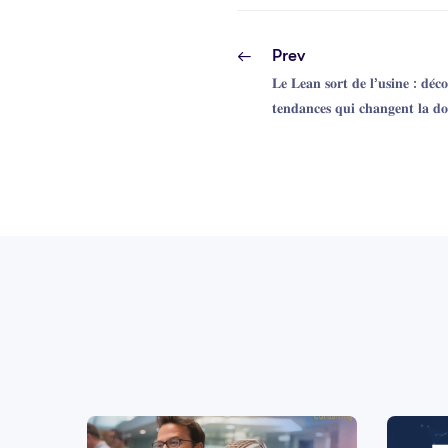
Prev
𝐋𝐞 𝐋𝐞𝐚𝐧 𝐬𝐨𝐫𝐭 𝐝𝐞 𝐥’𝐮𝐬𝐢𝐧𝐞 : 𝐝𝐞́𝐜𝐨
𝐭𝐞𝐧𝐝𝐚𝐧𝐜𝐞𝐬 𝐪𝐮𝐢 𝐜𝐡𝐚𝐧𝐠𝐞𝐧𝐭 𝐥𝐚 𝐝